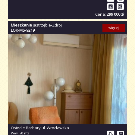
Cena:
299 000 zł
Mieszkanie
Jastrzębie-Zdrój
więcej
LOK-MS-9219
Osiedle Barbary ul. Wrocławska
Pow. 70 m2