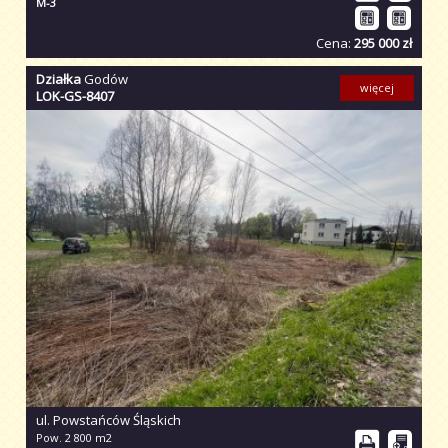
M-3
Cena:
295 000 zł
Działka
Godów
więcej
LOK-GS-8407
ul. Powstańców Śląskich
Pow. 2 800 m2