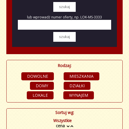
lub wprowadź numer oferty, np. LOK-MS-3333
Rodzaj:
DOWOLNE
MIESZKANIA
DOMY
DZIAŁKI
LOKALE
WYNAJEM
Sortuj wg:
Wszystkie
cena