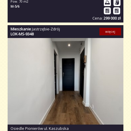
Pow. 70 m2
M-5/6
Cena:
299 000 zł
Mieszkanie
Jastrzębie-Zdrój
więcej
LOK-MS-9348
Osiedle Pionierów ul. Kaszubska