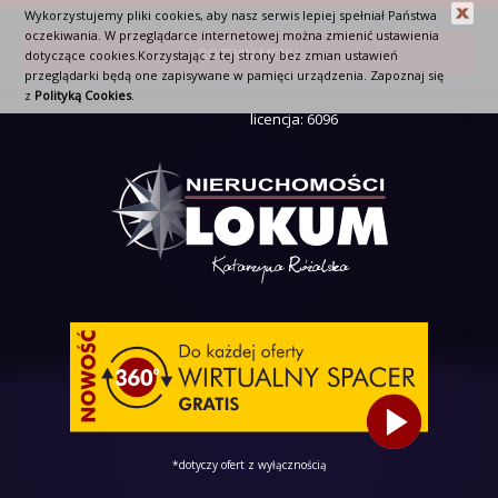
Wykorzystujemy pliki cookies, aby nasz serwis lepiej spełniał Państwa
oczekiwania. W przeglądarce internetowej można zmienić ustawienia
ROZWIŃ MENU
dotyczące cookies.Korzystając z tej strony bez zmian ustawień
przeglądarki będą one zapisywane w pamięci urządzenia. Zapoznaj się
z
Polityką Cookies
.
licencja: 6096
*dotyczy ofert z wyłącznością