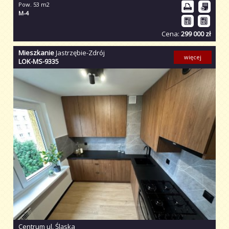
Pow. 53 m2
M-4
Cena:
299 000 zł
Mieszkanie
Jastrzębie-Zdrój
więcej
LOK-MS-9335
Centrum ul. Śląska