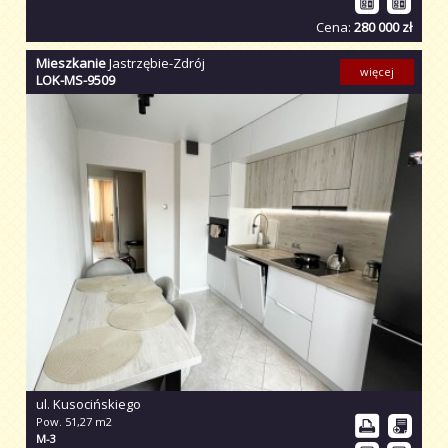
Cena:
280 000 zł
Mieszkanie
Jastrzębie-Zdrój
więcej
LOK-MS-9509
ul. Kusocińskiego
Pow. 51,27 m2
M-3