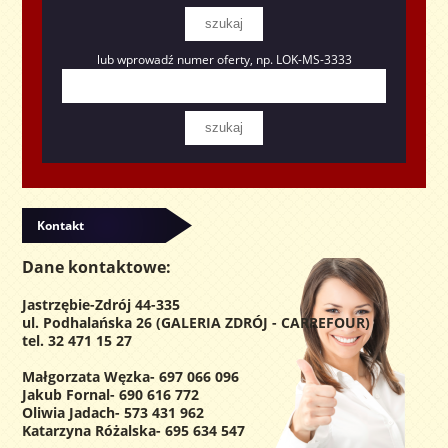
lub wprowadź numer oferty, np. LOK-MS-3333
Kontakt
Dane kontaktowe:
Jastrzębie-Zdrój 44-335
ul. Podhalańska 26 (GALERIA ZDRÓJ - CARREFOUR)
tel.
32 471 15 27
Małgorzata Węzka- 697 066 096
Jakub Fornal- 690 616 772
Oliwia Jadach- 573 431 962
Katarzyna Różalska- 695 634 547