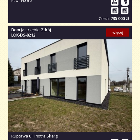
Pow. 140 m2
Cena:
735 000 zł
Dom
Jastrzębie-Zdrój
więcej
LOK-DS-8212
Ruptawa ul. Piotra Skargi