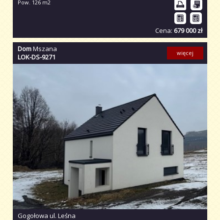
Pow. 126 m2
Cena:
679 000 zł
Dom
Mszana
więcej
LOK-DS-9271
Gogołowa ul. Leśna