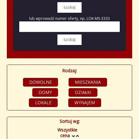
lub wprowadź numer oferty, np. LOK-MS-3333
Rodzaj:
DOWOLNE
MIESZKANIA
DOMY
DZIAŁKI
LOKALE
WYNAJEM
Sortuj wg:
Wszystkie
cena