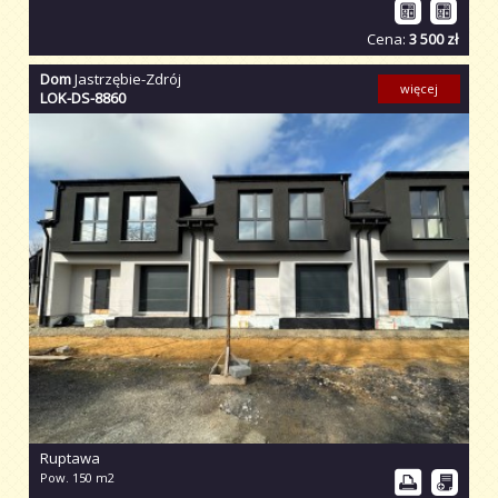
Cena:
3 500 zł
Dom
Jastrzębie-Zdrój
więcej
LOK-DS-8860
Ruptawa
Pow. 150 m2