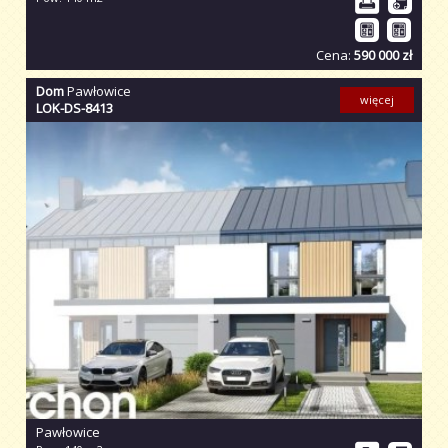
Cena:
590 000 zł
Dom
Pawłowice
więcej
LOK-DS-8413
Pawłowice