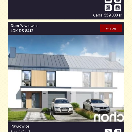
Cena:
559 000 zł
Dom
Pawłowice
więcej
LOK-DS-8412
Pawłowice
Pow. 140 m2