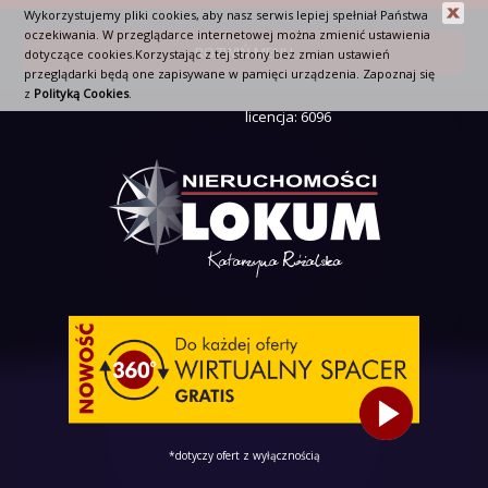
Wykorzystujemy pliki cookies, aby nasz serwis lepiej spełniał Państwa
oczekiwania. W przeglądarce internetowej można zmienić ustawienia
ROZWIŃ MENU
dotyczące cookies.Korzystając z tej strony bez zmian ustawień
przeglądarki będą one zapisywane w pamięci urządzenia. Zapoznaj się
z
Polityką Cookies
.
licencja: 6096
*dotyczy ofert z wyłącznością