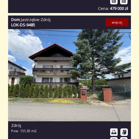
Cena:
479 000 zł
Dom
Jastrzębie-Zdrój
więcej
LOK-DS-9485
Zdrój
Pow. 151,30 m2